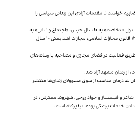
 حبس خود را سپری کرده، از رییس قوه قضاییه خواست تا مقدمات آزادی این زندانی سیاسی را
فاطمه سپهری که از تاریخ ۳۰ شهریور ۱۴۰۱ در زندان به سر می‌برد، با حکم شعبه یک دادگاه انقلاب مشهد با اتهامات «همکاری با دول متخاصم» به ۱۰ سال حبس، «اجتماع و تبانی» به
پنج سال حبس، «توهین به رهبری» به دو سال حبس و «تبلیغ علیه نظام» به یک سال حبس محکوم شده و با اعمال ماده ۱۳۴ قانون مجازات اسلامی، مجازات اشد یعنی ۱۰ سال
ن عمومی از طریق فعالیت در فضای مجازی و مصاحبه با رسانه‌های
ان به درمان مناسب از سوی مسوولان زندان‌ها منتشر
 شاعر و فیلمساز و جواد روحی، شهروند معترض، در
ندادن خدمات پزشکی بوده، نپذیرفته است.