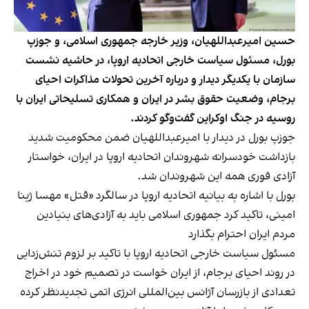
حسین امیرعبداللهیان، وزیر خارجه جمهوری اسلامی، و جوزپ
بورل، مسئول سیاست خارجی اتحادیه اروپا، در حاشیه نشست
سازمان با یکدیگر دیدار و درباره آخرین تحولات مذاکرات احیای
برجام، وضعیت حقوق بشر در ایران و همکاری تسلیحاتی ایران با
روسیه در جنگ اوکراین گفت‌وگو کردند.
جوزپ بورل در دیدار با امیرعبداللهیان ضمن محکومیت شدید
بازداشت خودسرانه شهروندان اتحادیه اروپا در ایران، خواستار
آزادی فوری همه این شهروندان شد.
بورل با اشاره به بیانیه اتحادیه اروپا در سالگرد «قتل» مهسا ژینا
امینی، تاکید کرد جمهوری اسلامی باید به آزادی‌های بنیادین
مردم ایران احترام بگذارد
مسئول سیاست خارجی اتحادیه اروپا با تاکید بر لزوم تنش‌زدایی
در روند احیای برجام، از ایران خواست در تصمیم خود در اخراج
تعدادی از بازرسان آژانس بین‌المللی انرژی اتمی تجدیدنظر کرده