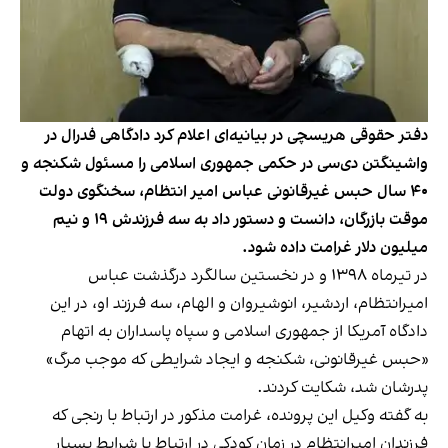
دفتر حقوقی هریسچی در بیانیه‌ای اعلام کرد دادگاهی فدرال در
واشینگتن‌ دی‌سی در حکمی جمهوری اسلامی را مسئول شکنجه و
۴۰ سال حبس غیرقانونی عباس امیر انتظام، سخنگوی دولت
موقت بازرگان، دانست و دستور داد به سه فرزندش ۱۹ و نیم
میلیون دلار غرامت داده شود.
در تیرماه ۱۳۹۸ و در نخستین سالگرد درگذشت عباس
امیرانتظام، اردشیر، انوشیروان و الهام، سه فرزند او، در این
دادگاه آمریکا از جمهوری اسلامی و سپاه پاسداران به اتهام
«حبس غیرقانونی، شکنجه و ایجاد شرایطی که موجب مرگ»
پدرشان شد، شکایت کردند.
به گفته وکیل این پرونده، غرامت مذکور در ارتباط با رنجی که
فرزندان امیرانتظام در زمان کودکی در ارتباط با شرایط بسیار