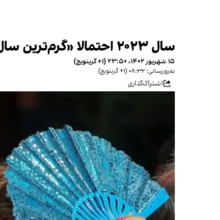
سال ۲۰۲۳ احتمالا «گرم‌ترین سال تاریخ بشر» خواهد بود؛ اعلام هشدار درباره «فروپاشی اقلیمی»
۱۵ شهریور ۱۴۰۲، ۲۳:۵۰ (‎+۱ گرینویچ)
به‌روزرسانی: ۰۸:۳۲ (‎+۱ گرینویچ)
اشتراک‌گذاری