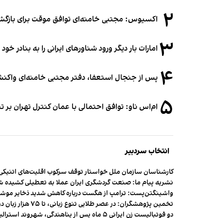
۲
اکسیوس: مجتبی خامنه‌ای توافق موقت برای بازگشای
۳
امارات بار دیگر ورود شناورهای ایرانی را به بنادر خود
۴
پس از جنجال استعفا، دفتر مجتبی خامنه‌ای واکنش 
۵
ام‌اس ناو: توافق احتمالی با عمان کنترل تهران بر ت
انتخاب سردبیر
کارشناسان سازمان ملل خواستار توقف سرکوب اقلیت‌های اتنیکی 
نشریه پیام ما: صنعت گردشگری ایران عملا به تعطیلی کشیده 
واشینگتن‌پست: ترامپ از هگست درباره کاهش شدید ذخایر مو
تخمین پژوهشگران: در عصر طلایی تنوع زبانی، تا ۷۵ هزار زبان در جهان وجود داشت
دو فوتبالیست زن ایرانی ۵ ماه پس از پناهندگی، شهروند استرالیا شدند