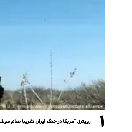
۱
رویترز: آمریکا در جنگ ایران تقریبا تمام موش