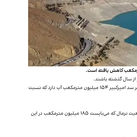
 از سال گذشته باشند.
این خبرگزاری افزود طبق آمار، وضعیت مخازن سدهای پنج‌گانه تهران به جز یک سد کاهشی است به طوری که فقط در حال حاضر سد امیرکبیر ۱۵۴ میلیون مترمکعب آب دارد که نسبت
در سد لار حجم کل مخزن ۶۶ میلیون مترمکعب است که نسبت به سال قبل ۲۱ میلیون مترمکعب منفی است و نسبت به وضعیت نرمال که می‌بایست ۱۸۵ میلیون مترمکعب در این