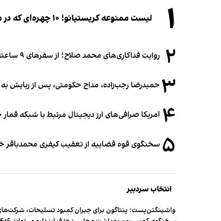
۱
لیست ممنوعه کریستیانو؛ ۱۰ چهره‌ای که در مراسم عروسی رونالدو و جورجینا جایی ندارند
۲
روایت فداکاری‌های محمد صلاح؛ از سفرهای ۹ ساعته تا خوابیدن زیر آسمان قاهره
۳
حمیدرضا رجب‌زاده، مداح حکومتی، پس از ربایش به
۴
آمریکا صرافی‌های ارز دیجیتال مرتبط با شبکه قمار 
۵
سخنگوی قوه قضاییه از تعقیب کیفری محمدباقر خرازی،
انتخاب سردبیر
واشینگتن‌پست: پنتاگون برای جبران کمبود تسلیحات، شرکت‌های