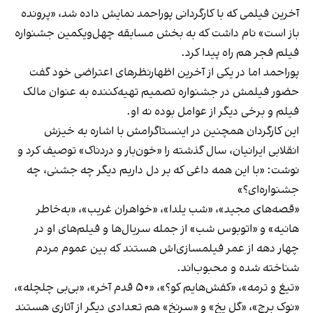
آخرین فیلمی که با کارگردانی پوراحمد نمایش داده شد، «پرونده
باز است» نام داشت که به بخش مسابقه چهل‌ویکمین جشنواره
فیلم فجر هم راه پیدا کرد.
پوراحمد اما در یکی از آخرین اظهارنظرهای اعتراضی خود گفت
حضور فیلمش در جشنواره تصمیم تهیه‌کننده به عنوان مالک
فیلم و برخی دیگر از عوامل بوده نه او.
این کارگردان همچنین در اینستاگرامش با اشاره به خیزش
انقلابی ایرانیان، سال گذشته را «خون‌بار و دردناک» توصیف کرد و
نوشت: «با اين همه داغى كه بر دل داريم ديگر چه جشنى، چه
جشنواره‌اى؟»
«قصه‌های مجید»، «شب یلدا»، «خواهران غریب»، «به‌خاطر
هانیه» و «اتوبوس شب» از جمله سریال‌ها و فیلم‌های او در
چهار دهه از عمر فیلمسازی‌اش هستند که بین عموم مردم
شناخته شده و محبوب‌اند.
«تیغ و ترمه»، «کفش‌هایم کو؟»، «۵۰ قدم آخر»، «بی‌بی چلچله»،
«نوک برج»، «گل یخ» و «سرنخ» هم تعدادی دیگر از آثاری هستند