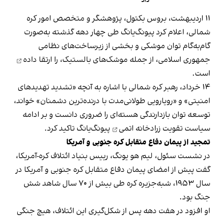
داد
۱۱ اردیبهشت، بروس بکتول، پژوهشگر و متخصص امور کره
شمالی، اعلام کرد پیونگ‌یانگ طی چهار دهه گذشته به‌صورت
گام‌به‌گام توان موشکی و بخشی از زیرساخت‌های نظامی
جمهوری اسلامی، از جمله موشک‌های بالستیک، را
ارتقا داده
است.
۱۴ خرداد، رهبر کره شمالی با اشاره به آنچه «تشدید تهدیدهای
امنیتی» و «رویارویی طولانی‌مدت با درنده‌ترین دشمنان» خواند،
توسعه توان بازدارندگی هسته‌ای را ضروری دانست و بر ادامه
سیاست
تقویت زرادخانه اتمی
پیونگ‌یانگ تاکید کرد.
تمجید از پیمان دفاع متقابل کره جنوبی و آمریکا
در نشست سئول، لیم هو یونگ، رییس بنیاد ائتلاف کره-آمریکا،
گفت پیش از امضای پیمان دفاع متقابل کره جنوبی و آمریکا در
سال ۱۹۵۳، شبه‌جزیره کره طی بیش از ۷۰ سال شاهد شش
جنگ بود.
او افزود در هفت دهه پس از شکل‌گیری این ائتلاف، هیچ جنگی