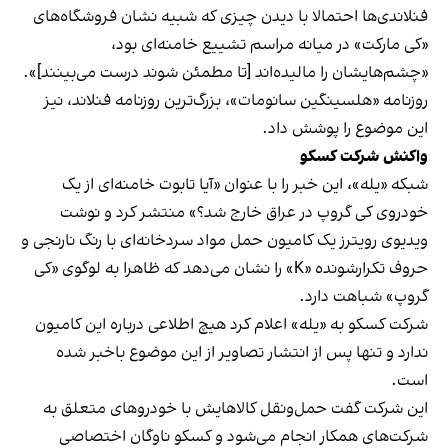
فنلاندی‌ها احتمالا با دیدن چیزی که شبیه نشان فروشگاه‌های
«کی مارکت» در میانه مراسم تشییع خامنه‌ای بود،
«چشم‌هایشان را مالیده‌اند [تا مطمئن شوند درست می‌بینند]».
روزنامه «هلسینگین سانومات»، بزرگ‌ترین روزنامه فنلاند، نیز
این موضوع را پوشش داد.
واکنش شرکت کسکو
شبکه «یله»، این خبر را با عنوان «آیا تابوت خامنه‌ای از یک
خودروی کی گروپ در عراق خارج شد؟» منتشر کرد و نوشت
ویدیوی رویترز یک کامیون حمل مواد سردخانه‌ای با رنگ نارنجی و
حروف تکرارشونده «K» را نشان می‌دهد که ظاهرا به لوگوی «کی
گروپ» شباهت دارد.
شرکت کسکو به «یله» اعلام کرد هیچ اطلاعی درباره این کامیون
ندارد و تنها پس از انتشار تصاویر از این موضوع باخبر شده
است.
این شرکت گفت حمل‌ونقل کالاهایش با خودروهای متعلق به
شرکت‌های همکار انجام می‌شود و کسکو ناوگان اختصاصی