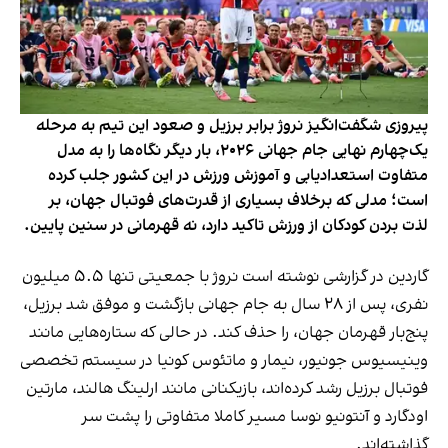
پیروزی شگفت‌انگیز نروژ برابر برزیل و صعود این تیم به مرحله
یک‌چهارم نهایی جام جهانی ۲۰۲۶، بار دیگر نگاه‌ها را به مدل
متفاوت استعدادیابی و آموزش ورزش در این کشور جلب کرده
است؛ مدلی که برخلاف بسیاری از قدرت‌های فوتبال جهان، بر
لذت بردن کودکان از ورزش تاکید دارد، نه قهرمانی در سنین پایین.
گاردین در گزارشی نوشته است نروژ با جمعیتی تنها ۵.۵ میلیون
نفری، پس از ۲۸ سال به جام جهانی بازگشت و موفق شد برزیل،
پنج‌بار قهرمان جهان، را حذف کند. در حالی که ستاره‌هایی مانند
وینیسیوس جونیور، نیمار و ماتئوس کونیا در سیستم تخصصی
فوتبال برزیل رشد کرده‌اند، بازیکنانی مانند ارلینگ هالند، مارتین
اودگارد و آنتونیو نوسا مسیر کاملا متفاوتی را پشت سر
گذاشته‌اند.