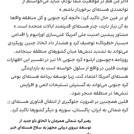
«اگر من هم در موقعیت شما بودم، شاید می‌خواستم از
توانمندی هسته‌ای برخوردار باشم.»
او در عین حال تاکید کرد: «آنچه کره جنوبی و کل منطقه واقعا
به آن نیاز دارند، چتر هسته‌ای قدرتمند ایالات متحده است.»
مشاور پیشین امنیت ملی آمریکا غنی‌سازی اورانیوم را اقدامی
«بسیار خطرناک» توصیف کرد و هشدار داد اتخاذ چنین رویکردی
می‌تواند به تشدید تنش‌ها میان کشورهای منطقه بینجامد.
روزنامه «چوسون ایلبو» کره جنوبی ۱۸ تیر در تفسیر این اظهارات
نوشت فلین در واقع از سئول خواسته است به بازدارندگی
هسته‌ای آمریکا اعتماد کند، زیرا توسعه برنامه هسته‌ای بومی
کره جنوبی می‌تواند به گسترش تسلیحات اتمی و افزایش
تنش‌ها در منطقه منجر شود.
فلین همچنین بر ضرورت جلوگیری از انتقال
فناوری هسته‌ای
کره شمالی به ایران، پاکستان، سوریه و دیگر کشورها تاکید کرد.
رهبر کره شمالی همزمان با الحاق ناو جدید از
توسعه نیروی دریایی مجهز به سلاح هسته‌ای خبر