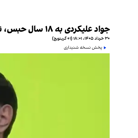
جواد علیکردی به ۱۸ سال حبس، تبعید و محرومیت دائم از وکالت محکوم شد
۳۰ خرداد ۱۴۰۵، ۱۸:۰۱ (‎+۱ گرینویچ)
پخش نسخه شنیداری