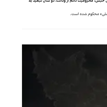
ارش داد جواد علیکردی، وکیل دادگستری و برادر خسرو علیکردی، از سوی شعبه اول دادگاه انقلاب مشهد به ۱۸ سال حبس، محرومیت دائم از وکالت، دو سال تبعید به
ت ملی» محکوم شده است.