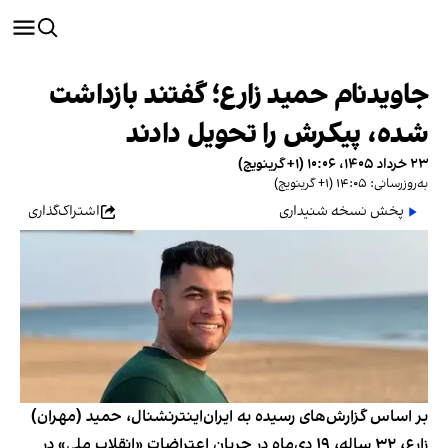
جاویدنام حمید زارع؛ گفتند بازداشت
شده، پیکرش را تحویل دادند
۲۳ خرداد ۱۴۰۵، ۱۰:۰۶ (‎+۱ گرینویچ)
به‌روزرسانی: ۱۴:۰۵ (‎+۱ گرینویچ)
پخش نسخه شنیداری
اشتراک‌گذاری
بر اساس گزارش‌های رسیده به ایران‌اینترنشنال، حمید (مهران)
زارع، ۳۲ ساله، ۱۹ دی‌ماه در جریان اعتراضات «انقلاب ملی» در