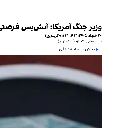
وزیر جنگ آمریکا: آتش‌بس فرصتی ب
۲۰ خرداد ۱۴۰۵، ۲۲:۴۳ (‎+۱ گرینویچ)
به‌روزرسانی: ۰۴:۰۷ (‎+۱ گرینویچ)
پخش نسخه شنیداری