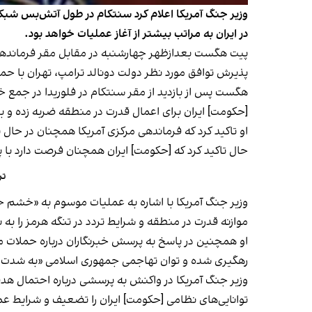
وزیر جنگ آمریکا اعلام کرد سنتکام در طول آتش‌بس شبکه
در ایران به مراتب بیشتر از آغاز عملیات خواهد بود.
پیت هگست بعدازظهر چهارشنبه در مقابل مقر فرماندهی
پذیرش توافق مورد نظر دولت دونالد ترامپ، تهران با حمل
هگست پس از بازدید از مقر سنتکام در فلوریدا در جمع خب
[حکومت] ایران برای اعمال قدرت در منطقه ضربه زده و ب
او تاکید کرد که فرماندهی مرکزی آمریکا همچنان در حال
حال تاکید کرد که [حکومت] ایران همچنان فرصت دارد با 
تر
وزیر جنگ آمریکا با اشاره به عملیات موسوم به «خشم ح
موازنه قدرت در منطقه و شرایط تردد در تنگه هرمز را به 
او همچنین در پاسخ به پرسش خبرنگاران درباره حملات 
رهگیری شده و توان تهاجمی جمهوری اسلامی «به شدت
وزیر جنگ آمریکا در واکنش به پرسشی درباره احتمال هدف ق
توانایی‌های نظامی [حکومت] ایران را تضعیف و شرایط عم