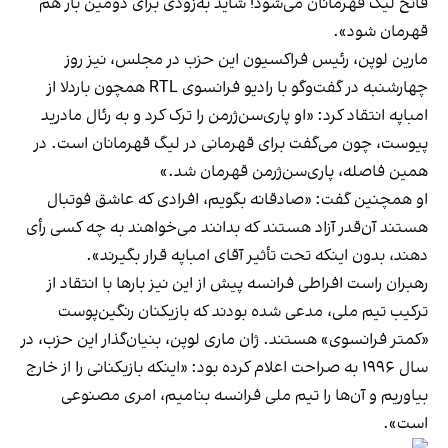
فاتح لیگ قهرمانان می‌شود! شاید به‌زودی برای دومین بار هم
قهرمان شود».
مارین لوپن، رئیس فراکسیون این حزب در مجلس، نیز روز
چهارشنبه در گفت‌وگو با رادیو فرانسوی RTL همچون باردلا از
امباپه انتقاد کرد: «او پاری‌سن‌ژرمن را ترک کرد و به رئال مادرید
پیوست، چون می‌گفت برای قهرمانی در لیگ قهرمانان است. در
همین فاصله، پاری‌سن‌ژرمن قهرمان شد.»
او همچنین گفت: «صادقانه بگویم، افرادی که عاشق فوتبال
هستند آن‌قدر آزاد هستند که بدانند می‌خواهند به چه کسی رأی
دهند، بدون اینکه تحت تأثیر آقای امباپه قرار بگیرند».
رهبران راست افراطی فرانسه پیش از این نیز بارها با انتقاد از
ترکیب تیم ملی، مدعی شده بودند که بازیکنان رنگین‌پوست
«کمتر فرانسوی» هستند. ژان ماری لوپن، بنیان‌گذار این حزب، در
سال ۱۹۹۶ به صراحت اعلام کرده بود: «اینکه بازیکنانی را از خارج
بیاوریم و آن‌ها را تیم ملی فرانسه بنامیم، امری مصنوعی
است».