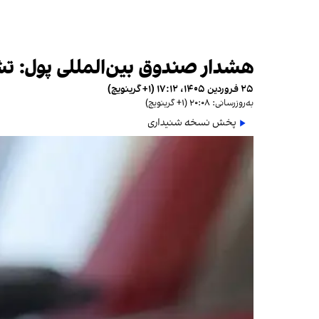
هشدار صندوق بین‌المللی پول: تش
۲۵ فروردین ۱۴۰۵، ۱۷:۱۲ (‎+۱ گرینویچ)
به‌روزرسانی: ۲۰:۰۸ (‎+۱ گرینویچ)
پخش نسخه شنیداری