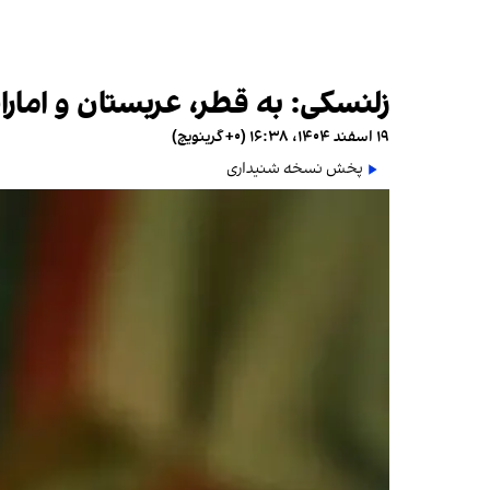
زلنسکی: به قطر، عربستان و امارا
۱۹ اسفند ۱۴۰۴، ۱۶:۳۸ (‎+۰ گرینویچ)
پخش نسخه شنیداری