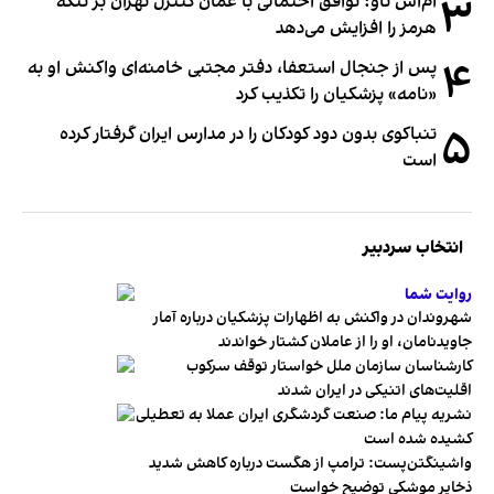
۳
ام‌اس ناو: توافق احتمالی با عمان کنترل تهران بر تنگه
هرمز را افزایش می‌دهد
۴
پس از جنجال استعفا، دفتر مجتبی خامنه‌ای واکنش او به
«نامه» پزشکیان را تکذیب کرد
۵
تنباکوی بدون دود کودکان را در مدارس ایران گرفتار کرده
است
انتخاب سردبیر
روایت شما
شهروندان در واکنش به اظهارات پزشکیان درباره آمار
جاویدنامان، او را از عاملان کشتار خواندند
کارشناسان سازمان ملل خواستار توقف سرکوب
اقلیت‌های اتنیکی در ایران شدند
نشریه پیام ما: صنعت گردشگری ایران عملا به تعطیلی
کشیده شده است
واشینگتن‌پست: ترامپ از هگست درباره کاهش شدید
ذخایر موشکی توضیح خواست