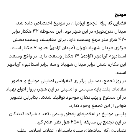
مونیخ
فضایی که برای تجمع ایرانیان در مونیخ اختصاص داده شد،
میدان «ترزینویز» در این شهر بود. این محوطه ۴۲ هکتار برابر
۴۲۰ هزار متر مربع وسعت دارد. برای مقایسه، وسعت بخش
مرکزی میدان شهیاد تهران (میدان آزادی) حدود ۷ هکتار است.
استادیوم آریامهر (آزادی) ۱۴ هکتار وسعت دارد. در واقع وسعت
این مکان، شش برابر میدان شهیاد و سه برابر استادیوم آریامهر
است.
در روز تجمع، به‌دلیل برگزاری کنفرانس امنیتی مونیخ و حضور
مقامات بلند پایه سیاسی و امنیتی در این شهر، پرواز انواع پهپاد
در آن ممنوع و پهپادهای موجود
توقیف شدند.
بنابراین تصویر
هوایی از این تجمع وجود ندارد.
پلیس مونیخ در اعلامیه‌ای به‌طور رسمی، تعداد شرکت کنندگان
در این تجمع بی سابقه را ۲۵۰ هزار نفر اعلام کرد.
تصاویری که رسانه‌های سپاه پاسداران انقلاب اسلامی نظیر