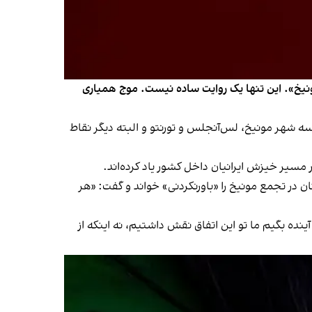
ونیخ». این تنها یک روایت ساده نیست. موج همیاری
واست با تجمع در سه شهر مونیخ، لس‌آنجلس و تورنتو و البته دیگر نقاط
 در تجمع مونیخ را «باورنکردنی» خواند و گفت: «هر
ینده بگیم ما تو این اتفاق نقش داشتیم، نه اینکه از