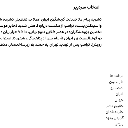
انتخاب سردبیر
نشریه پیام ما: صنعت گردشگری ایران عملا به تعطیلی کشیده 
واشینگتن‌پست: ترامپ از هگست درباره کاهش شدید ذخایر مو
تخمین پژوهشگران: در عصر طلایی تنوع زبانی، تا ۷۵ هزار زبان در جهان وجود داشت
دو فوتبالیست زن ایرانی ۵ ماه پس از پناهندگی، شهروند استرالیا شدند
رویترز: ترامپ پس از تهدید تهران به حمله به زیرساخت‌های منط
برنامه‌ها
تلویزیون
شنیداری
ایران
جهان
حقوق بشر
جاویدنامان
گزارش ویژه
ورزش