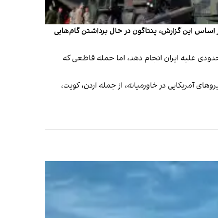
بر اساس این گزارش، پنتاگون در حال برداشتن گام‌هایی
حدودی علیه ایران انجام دهد، اما حمله قاطعی که
روهای آمریکایی در خاورمیانه، از جمله اردن، کویت،