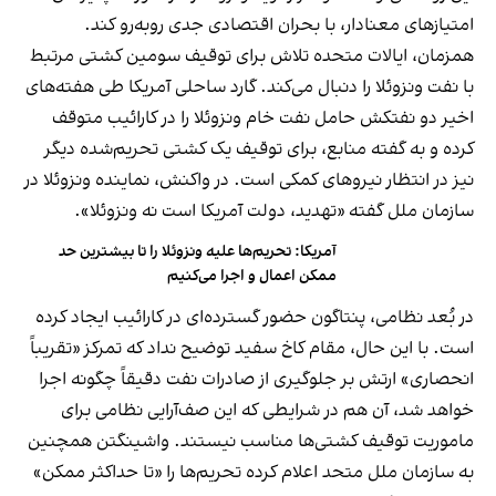
امتیازهای معنادار، با بحران اقتصادی جدی روبه‌رو کند.
همزمان، ایالات متحده تلاش برای توقیف سومین کشتی مرتبط
با نفت ونزوئلا را دنبال می‌کند. گارد ساحلی آمریکا طی هفته‌های
اخیر دو نفتکش حامل نفت خام ونزوئلا را در کارائیب متوقف
کرده و به گفته منابع، برای توقیف یک کشتی تحریم‌شده دیگر
نیز در انتظار نیروهای کمکی است. در واکنش، نماینده ونزوئلا در
سازمان ملل گفته «تهدید، دولت آمریکا است نه ونزوئلا».
آمریکا: تحریم‌ها علیه ونزوئلا را تا بیشترین حد
ممکن اعمال و اجرا می‌کنیم
در بُعد نظامی، پنتاگون حضور گسترده‌ای در کارائیب ایجاد کرده
است. با این حال، مقام کاخ سفید توضیح نداد که تمرکز «تقریباً
انحصاری» ارتش بر جلوگیری از صادرات نفت دقیقاً چگونه اجرا
خواهد شد، آن هم در شرایطی که این صف‌آرایی نظامی برای
ماموریت‌ توقیف کشتی‌ها مناسب نیستند. واشینگتن همچنین
به سازمان ملل متحد اعلام کرده
تحریم‌ها را «تا حداکثر ممکن»