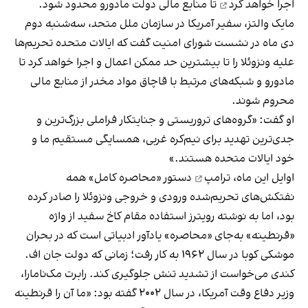
اجرا خواهد کرد
تا منابع مالی دولت مادورو محدود شود.
مایک والتز، سفیر آمریکا در سازمان ملل متحد، سه‌شنبه دوم
دی ماه در نشست شورای امنیت گفت که ایالات متحده تحریم‌ها
علیه ونزوئلا را تا بیشترین حد ممکن اعمال و اجرا خواهد کرد تا
مادورو و شبکه‌های مرتبط با قاچاق مواد مخدر از منابع مالی
محروم شوند.
او گفت: «گروه‌های تروریستی و جنایتکار فراملی بزرگ‌ترین و
جدی‌ترین تهدید برای نیم‌کره غربی، همسایگی مستقیم ما و
خود ایالات متحده هستند.»
اوایل این ماه،
ترامپ
دستور «محاصره کامل» همه
نفتکش‌های تحریم‌شده ورودی و خروجی ونزوئلا را صادر کرده
بود، اما به نوشته رویترز استفاده مقام کاخ سفید از واژه
«قرنطینه» به‌جای «محاصره» یادآور ادبیاتی است که در بحران
موشکی کوبا در سال ۱۹۶۲ به کار رفت؛ زمانی که دولت جان اف.
کندی می‌خواست از تشدید تنش جلوگیری کند. رابرت مک‌نامارا،
وزیر دفاع وقت آمریکا، در سال ۲۰۰۲ گفته بود: «ما آن را قرنطینه