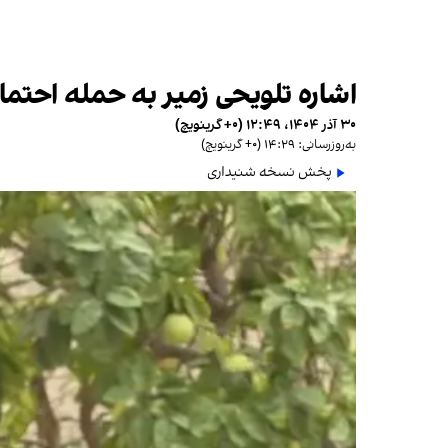
اشاره تلویحی زمیر به حمله احتمال
۳۰ آذر ۱۴۰۴، ۱۲:۴۹ (‎+۰ گرینویچ)
به‌روزرسانی: ۱۴:۲۹ (‎+۰ گرینویچ)
پخش نسخه شنیداری