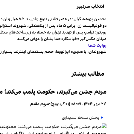
انتخاب سردبیر
تخمین پژوهشگران: در عصر طلایی تنوع زبانی، تا ۷۵ هزار زبان در جهان وجود داشت
دو فوتبالیست زن ایرانی ۵ ماه پس از پناهندگی، شهروند استرالیا شدند
رویترز: ترامپ پس از تهدید تهران به حمله به زیرساخت‌های منط
مرغان مگس‌گیر «خیانتکار» صدایشان را عوض می‌کنند
روایت شما
شهروندان:‌ با «دزدی» اپراتورها، حجم بسته‌های اینترنت بسیار ز
مطالب بیشتر
مردم جشن می‌گیرند، حکومت پلمب می‌کند؛ ممن
۲۴ مهر ۱۴۰۴، ۰۸:۰۹ (‎+۱ گرینویچ)
•
مریم مقدم
پخش نسخه شنیداری
جمهوری اسلامی در اقدامی تازه صفحه اینستاگرام برند پو