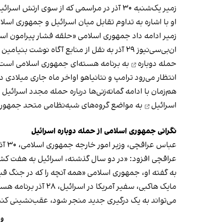
زمیر یک‌شنبه ۳۰ آذر در مراسمی که از سوی ارتش اسرائیل برگزار شد، گفت حملات احتمالی این کشور می‌تواند «هم در جبهه‌های نزدیک و هم در جبهه‌های دوردست» انجام شود.
او با اشاره به تداوم تقابل میان اسرائیل و جمهوری اسلام
زمیر ادامه داد جمهوری اسلامی «حلقه فشار پیرامون اسر
ان‌بی‌سی‌نیوز ۲۹ آذر به نقل از منابع آگاه نوشت بنیامین نتانیاهو، نخست‌وزیر اسرائیل، در حال آماده‌سازی برای ارائه گزارشی به دونالد ترامپ، رییس‌جمهوری آمریکا، درباره گزینه‌های
حمله دوباره
به برنامه هسته‌ای جمهوری اسلامی است
انتظار می‌رود ترامپ و نتانیاهو اواخر ماه جاری میلادی د
هم‌زمان با ادامه گمانه‌زنی‌ها درباره حمله مجدد اسرائیل به ایران، روزنامه الشرق‌ الاوسط ۳۰ آذر گز
اسرائیل
به مواضع گروه‌های شبه‌نظامی متحد جمهوری 
نگرانی جمهوری اسلامی از حمله دوباره اسرائیل
عباس عراقچی، وزیر امور خارجه جمهوری اسلامی، ۳۰ آذر در مصاحبه با شبکه راشاتودی گفت: «ما احتمال حمله دوباره اسرائیل را رد نمی‌کنیم، اما برای آن کاملا آماده هستیم.»
عراقچی افزود: «در دو سال گذشته، اسرائیل به هفت کشور در من
به گفته او، جمهوری اسلامی «همه آنچه را که در جنگ قبل
مایک هاکبی، سفیر آمریکا در اسرائیل، ۲۸ آذر برنامه هسته‌ای حکومت ایران را محور اصلی نگرانی‌های امنیتی منطقه خواند و ابراز امیدواری کرد
می‌تواند به یک درگیری جدید منجر شود، عقب‌نشینی کند
وز