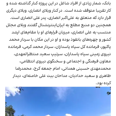
بانک، شمار زیادی از افراد شاغل در این پروژه کنار گذاشته شده و
کار تقریبا متوقف شده است. در کنار ویلای انصاری، ویلای دیگری
قرار دارد که متعلق به علی‌اکبر انصاری، پدر علی انصاری است.
همچنین دو منبع مطلع به ایران‌اینترنشنال گفتند ویلای مجلل
منتسب به علی انصاری، میزبان قرارهای او با مقام‌های ارشد
کشور و چهره‌های بانفوذ بوده و او در این مکان با سردار محمد
پاکپور، فرمانده کل سپاه پاسداران، سردار محمد کرمی، فرمانده
نیروی زمینی سپاه پاسداران، سرتیپ سعید منتظر‌المهدی،
معاون فرهنگی و اجتماعی و سخنگوی نیروی انتظامی،
محمد‌مهدی حسینی همدانی، امام جمعه کرج، محمدرضا
طاهری و سعید حدادیان، مداحان بیت علی خامنه‌ای، دیدار
کرده بود.