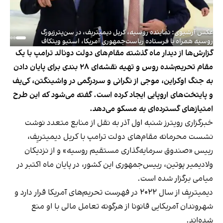
عکس آرشیوی: نماینده روسیه، کریل دیمیتریِف، در سن‌پترزبورگ
روسیه همراه با فرستاده ریاست‌جمهوری آمریکا، استیو ویتکاف
گزارش‌ها از دیدار ماه گذشته مقام‌های دولت دونالد ترامپ با یک
مقام تحریم‌شده روس و تهیه نقشه‌ای ۲۸‌ بندی برای پایان دادن
به جنگ اوکراین، موجی از نگرانی و سردرگمی در واشینگتن، کی‌یف
و پایتخت‌های اروپایی ایجاد کرده است. گفته می‌شود که این طرح
امتیازهای گسترده‌ای به مسکو می‌دهد.
خبرگزاری رویترز شنبه اول آذر به نقل از منابع متعدد نوشت
نشست محرمانه مقام‌های دولت ترامپ با کریل دیمیتریِف،
رییس «صندوق سرمایه‌گذاری مستقیم روسیه» و از نزدیکان
ولادیمیر پوتین، رییس‌جمهوری این کشور، در پایان ماه اکتبر در
میامی برگزار شده است.
دیمیتریِف از سال ۲۰۲۲ در فهرست تحریم‌های آمریکا قرار دارد و
شهروندان آمریکایی قانونا از هرگونه تعامل مالی با او منع
شده‌اند.