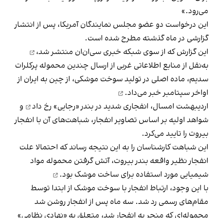
می‌رود.»
این درخواست دو عضو مجلس نمایندگان آمریکا، پس از انتشار
گزارشی در ماه گذشته مطرح شده است.
این گزارش که از سوی شبکه خبری
سی‌ان‌ان منتشر شد،
به‌نقل از منابع اطلاعاتی غربی از ارسال چندین محموله پرکلرات
سدیم، ماده اصلی در تولید سوخت موشکی، از چین به ایران از
اواخر سپتامبر
خبر می‌داد.
اردیبهشت امسال، انفجاری شدید در بندر «رجایی»
رخ داد
و
شواهد اولیه بر اساس تصاویر انفجار، شباهت‌های آن با انفجار
بیروت را تایید می‌کرد.
این شباهت کارشناسان را به این نتیجه رساند که احتمالا علت
انفجار نظیر واقعه بندر بیروت، آتش گرفتن محموله مواد
شیمیایی مورد استفاده برای
ساخت موشک بود.
با این وجود، ارتباط انفجار با سوخت موشک از ابتدا توسط
مقام‌های رسمی رد شد. سه ماه پس از انفجار روشن شد
محموله‌ای که منجر به انفجار شد، متعلق به «نهادی نظامی»