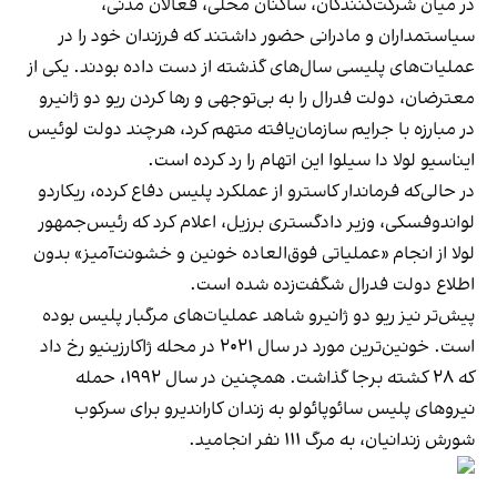
در میان شرکت‌کنندگان، ساکنان محلی، فعالان مدنی،
سیاستمداران و مادرانی حضور داشتند که فرزندان خود را در
عملیات‌های پلیسی سال‌های گذشته از دست داده بودند. یکی از
معترضان، دولت فدرال را به بی‌توجهی و رها کردن ریو دو ژانیرو
در مبارزه با جرایم سازمان‌یافته متهم کرد، هرچند دولت لوئیس
ایناسیو لولا دا سیلوا این اتهام را رد کرده است.
در حالی‌که فرماندار کاسترو از عملکرد پلیس دفاع کرده، ریکاردو
لواندوفسکی، وزیر دادگستری برزیل، اعلام کرد که رئیس‌جمهور
لولا از انجام «عملیاتی فوق‌العاده خونین و خشونت‌آمیز» بدون
اطلاع دولت فدرال شگفت‌زده شده است.
پیش‌تر نیز ریو دو ژانیرو شاهد عملیات‌های مرگبار پلیس بوده
است. خونین‌ترین مورد در سال ۲۰۲۱ در محله ژاکارزینیو رخ داد
که ۲۸ کشته برجا گذاشت. همچنین در سال ۱۹۹۲، حمله
نیروهای پلیس سائوپائولو به زندان کاراندیرو برای سرکوب
شورش زندانیان، به مرگ ۱۱۱ نفر انجامید.