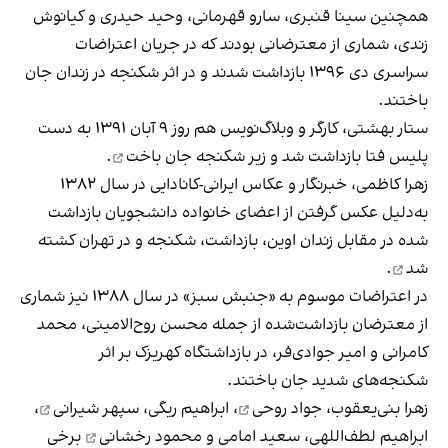
همچنین سینا قنبری، سارو قهرمانی، وحید حیدری و کیانوش
زندی، شماری از معترضانی بودند که در جریان اعتراضات
سراسری دی ۱۳۹۶ بازداشت شدند و در اثر شکنجه در زندان جان
باختند.
ستار بهشتی، کارگر و وبلاگ‌نویس هم روز ۹ آبان ۱۳۹۱ به دست
پلیس فتا بازداشت شد و زیر شکنجه
جان باخت
.
زهرا کاظمی، خبرنگار و عکاس ایرانی-کانادایی در سال ۱۳۸۲
به‌دلیل عکس گرفتن از اعضای خانواده دانشجویان بازداشت
شده در مقابل زندان اوین، بازداشت، شکنجه و در تهران
کشته
شد
.
در اعتراضات موسوم به «جنبش سبز» در سال ۱۳۸۸ نیز شماری
از معترضان بازداشت‌شده از جمله محسن روح‌الامینی، محمد
کامرانی و امیر جوادی‌فر، در بازداشتگاه کهریزک بر اثر
شکنجه‌های شدید جان باختند.
زهرا بنی‌یعقوب،
جواد روحی
، ابراهیم ریگی،
سپهر شیرانی
،
ابراهیم لطف‌اللهی، سعید امامی و
محمود رخشانی
برخی