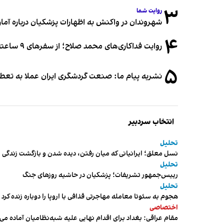
۳
روایت شما
شهروندان در واکنش به اظهارات پزشکیان درباره آمار ج
۴
روایت فداکاری‌های محمد صلاح؛ از سفرهای ۹ ساعته تا خوابیدن زیر آسمان قاهره
۵
نشریه پیام ما: صنعت گردشگری ایران عملا به تع
انتخاب سردبیر
تحلیل
نسل معلق؛ ایرانیانی که میان رفتن، دیده شدن و بازگشت زندگی م
تحلیل
رییس‌جمهور تشریفات؛ پزشکیان در حاشیه روزهای جنگ
تحلیل
هجوم به سئوتا معامله مهاجرتی قذافی با اروپا را دوباره زنده کرد
اختصاصی
مقام عراقی: بغداد برای اقدام نهایی علیه شبه‌نظامیان آماده می