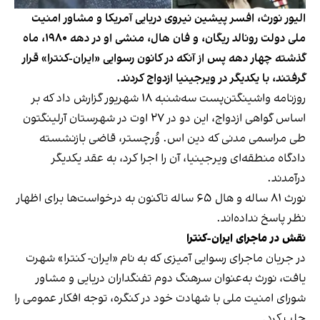
الیور نورث، افسر پیشین نیروی دریایی آمریکا و مشاور امنیت
ملی دولت رونالد ریگان، و فان هال، منشی او در دهه ۱۹۸۰، ماه
گذشته چهار دهه پس از آنکه در کانون رسوایی «ایران-کنترا» قرار
گرفتند، با یکدیگر در ویرجینیا ازدواج کردند.
روزنامه واشینگتن‌پست سه‌شنبه ۱۸ شهریور گزارش داد که بر
اساس گواهی ازدواج، این دو در ۲۷ اوت در شهرستان آرلینگتون
طی مراسمی مدنی که دین اس. وُرچستر، قاضی بازنشسته
دادگاه منطقه‌ای ویرجینیا، آن را اجرا کرد، به عقد یکدیگر
درآمدند.
نورث ۸۱ ساله و هال ۶۵ ساله تاکنون به درخواست‌ها برای اظهار
نظر پاسخ نداده‌اند.
نقش در ماجرای ایران-کنترا
در جریان ماجرای رسوایی آمیزی که به نام «ایران- کنترا» شهرت
یافت، نورث به‌عنوان سرهنگ دوم تفنگداران دریایی و مشاور
شورای امنیت ملی با شهادت خود در کنگره، توجه افکار عمومی را
جلب کرد.