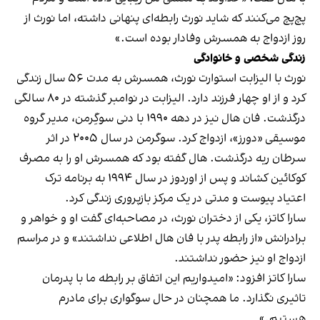
پچ‌پچ می‌کنند که شاید نورث رابطه‌ای پنهانی داشته، اما نورث از
روز ازدواج به همسرش وفادار بوده است.»
زندگی شخصی و خانوادگی
نورث با الیزابت استوارت نورث، همسرش به مدت ۵۶ سال زندگی
کرد و از او چهار فرزند دارد. الیزابت در نوامبر گذشته در ۸۰ سالگی
درگذشت. فان هال نیز در دهه ۱۹۹۰ با دنی سوگِرمن، مدیر گروه
موسیقی «دورز»، ازدواج کرد. سوگرمن در سال ۲۰۰۵ در اثر
سرطان ریه درگذشت. هال گفته بود که همسرش او را به مصرف
کوکائین کشاند و پس از اوردوز در سال ۱۹۹۴ به برنامه ترک
اعتیاد پیوست و مدتی در یک مرکز بازپروری زندگی کرد.
سارا کاتز، یکی از دختران نورث، در مصاحبه‌ای گفت او و خواهر و
برادرانش «از رابطه پدر با فان هال اطلاعی نداشتند» و در مراسم
ازدواج او نیز حضور نداشتند.
سارا کاتز افزود: «امیدواریم این اتفاق بر رابطه ما با پدرمان
تاثیری نگذارد. ما همچنان در حال سوگواری برای مادرم
هستیم.»