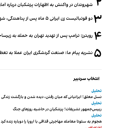
۲
شهروندان در واکنش به اظهارات پزشکیان درباره آمار ج
۳
دو فوتبالیست زن ایرانی ۵ ماه پس از پناهندگی، شهروند استرالیا شدند
۴
رویترز: ترامپ پس از تهدید تهران به حمله به زیرس
۵
نشریه پیام ما: صنعت گردشگری ایران عملا به تع
انتخاب سردبیر
تحلیل
نسل معلق؛ ایرانیانی که میان رفتن، دیده شدن و بازگشت زندگی م
تحلیل
رییس‌جمهور تشریفات؛ پزشکیان در حاشیه روزهای جنگ
تحلیل
هجوم به سئوتا معامله مهاجرتی قذافی با اروپا را دوباره زنده کرد
اختصاصی