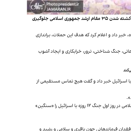
وزارت اطلاعات جمهوری اسلامی در بیانیه‌ای اعلام کرد در جریان جنگ ۱۲ روزه و ماه‌های پیش از آن، ۱۳ طرح ترور را خنثی کرده و از کشته شدن ۳۵ مقام ارشد جمهوری اسلامی جلوگیری
 خبر داد و اعلام کرد که هدف این حملات، براندازی
لاعاتی، جنگ شناختی، ترور، خرابکاری و ایجاد آشوب
‌کند
یر خارجه جمهوری اسلامی، پنجم مرداد از بمب‌گذاری در خانه روبه‌روی محل سکونتش در دوران جنگ ۱۲ روزه با اسرائیل خبر داد و گفت هیچ تماس مستقیمی از
».
علی خامنه‌ای، رهبر جمهوری اسلامی سوم مرداد کشته شدن فرماندهان عالی‌رتبه نظامی و عوامل برنامه هسته‌ای جمهوری اسلامی در روز اول جنگ ۱۲ روزه با اسرائیل را «سنگین»
 فقدان فرماندهانی چون باقری و سلامی و رشید و