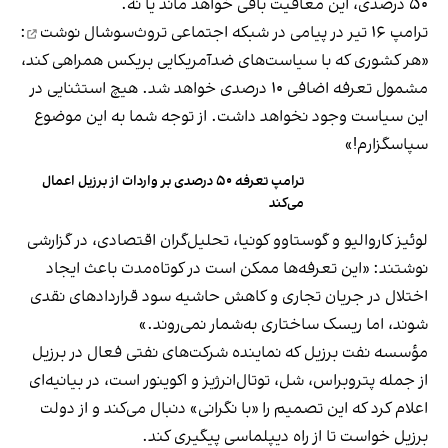
۵۰ درصدی، این معافیت باقی خواهد ماند یا نه.
ترامپ ۱۶ تیر در پیامی در شبکه‌ اجتماعی تروث‌سوشال
نوشت
:
«هر کشوری که با سیاست‌های ضدآمریکایی بریکس همراهی کند،
مشمول تعرفه‌ اضافی ۱۰ درصدی خواهد شد. هیچ استثنایی در
این سیاست وجود نخواهد داشت. از توجه شما به این موضوع
سپاسگزارم!»
ترامپ تعرفه ۵۰ درصدی بر واردات از برزیل اعمال
می‌کند
لوئیز کاروالیو و گوستاوو کونیا، تحلیل‌گران اقتصادی، در گزارشی
نوشتند: «این تعرفه‌ها ممکن است در کوتاه‌مدت باعث ایجاد
اختلال در جریان تجاری و کاهش حاشیه سود قراردادهای نقدی
شوند، اما ریسک ساختاری به‌شمار نمی‌روند.»
مؤسسه نفت برزیل که نماینده شرکت‌های نفتی فعال در برزیل
از جمله پتروبراس، شل، توتال‌انرژیز و اکوینور است، در بیانیه‌ای
اعلام کرد که این تصمیم را «با نگرانی» دنبال می‌کند و از دولت
برزیل خواست تا از راه دیپلماسی پیگیری کند.