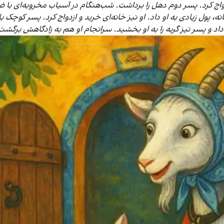
اج کرد. پسر دوم دهل را برداشت. شب‌هنگام در آسیاب مخروبه‌ای با ضربه‌
پول زیادی به او داد. او نیز خانه‌ای خرید و ازدواج کرد. پسر کوچک با
 داد و پسر نیز گربه را به او بخشید. سرانجام او هم به زادگاهش برگشت،