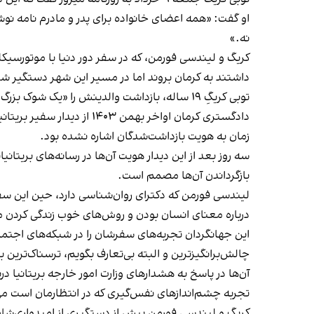
او گفت: «همه اعضای خانواده برای پدر و مادرم نامه نوشتند
نه.»
کریگ و لیندسی فورمن، که در سفر دور دنیا با موتورسیک
داشتند به کرمان بروند اما در مسیر این شهر دستگیر شد
توبی کریگِ ۱۹ ساله، بازداشت والدینش را «یک شوک بزرگ برای کل خانواده» توصیف کرد و گفت: «مادرم روان‌شناس است و به احتمال زیاد وضعیت روانی بهتری نسبت به پدرم دارد.»
دادگستری کرمان اواخر بهمن ۱۴۰۳ از دیدار سفیر بریتانیا با دو شهروند بریتانیایی زندانی در این استان خبر داده و اعلام کرده بود که این افراد به «
زمان به هویت بازداشت‌شدگان اشاره نشده بود.
سه روز بعد از این دیدار هویت آن‌ها در رسانه‌های بریتانی
بازگرداندن آن‌ها مصمم است.
لیندسی فورمن که دکترای روان‌شناسی دارد، حین این سفر 
درباره معنای انسان بودن و روش‌های خوب زندگی کردن مصاح
این جهانگردان تجربه‌های سفرشان را در شبکه‌های اجتماع
چالش‌برانگیزترین و البته بی‌تعارف بگویم، ترسناک‌تر
آن‌ها در پاسخ به هشدارهای وزارت امور خارجه بریتانیا د
تجربه چشم‌اندازهای نفس‌گیری که در انتظارمان است می‌
کریگ و لیندسی فورمن پیش از دستگیری از امیدواری‌شان 