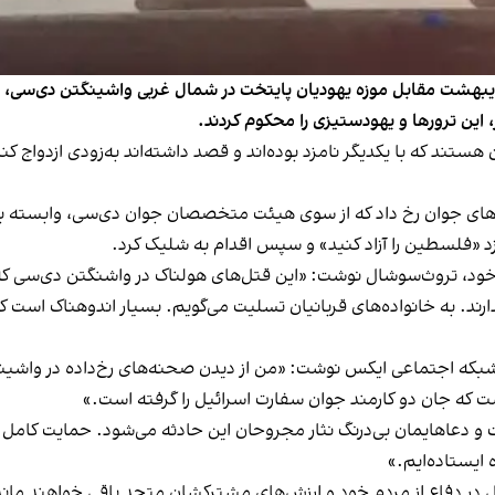
ریان یک تیراندازی مرگبار در شامگاه چهارشنبه ۳۱ اردیبهشت مقابل موزه یهودیان پایتخت در شمال غ
 این ترورها و یهودستیزی را محکوم کردند.
 هستند که با یکدیگر نامزد بوده‌اند و قصد داشته‌اند به‌زودی ازدواج
ات‌های جوان رخ داد که از سوی هیئت متخصصان جوان دی‌سی، وابسته به 
زد «فلسطین را آزاد کنید» و سپس اقدام به شلیک کرد.
خود، تروث‌سوشال نوشت: «این قتل‌های هولناک در واشنگتن دی‌سی که 
 ندارند. به خانواده‌های قربانیان تسلیت می‌گویم. بسیار اندوهناک ا
شبکه اجتماعی ایکس نوشت: «من از دیدن صحنه‌های رخ‌داده در واشینگ
ست که جان دو کارمند جوان سفارت اسرائیل را گرفته است.»
است و دعاهایمان بی‌درنگ نثار مجروحان این حادثه می‌شود. حمایت کامل 
ایستاده‌ایم.»
در دفاع از مردم خود و ارزش‌های مشترکشان متحد باقی خواهند ماند.