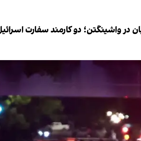
دیان در واشینگتن؛ دو کارمند سفارت اسرائ