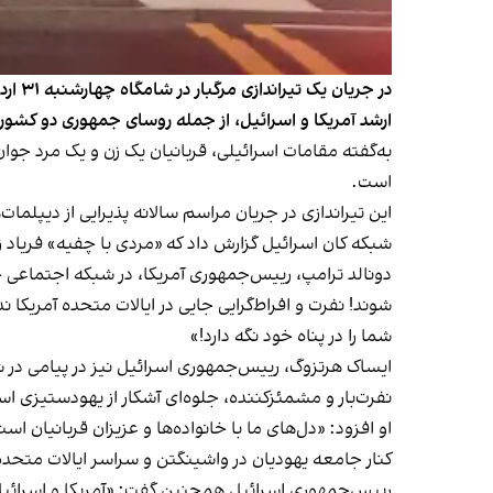
در ج
ارشد آمریکا و اسرائیل، از جمله روسای جمهوری دو کشور،
به‌گفته مقامات اسرائیلی، قربانیان یک زن و یک مرد جوان
است.
این تیراندازی در جریان مراسم سالانه پذیرایی از دیپلم
شبکه کان اسرائیل گزارش داد که «مردی با چفیه» فریاد 
دونالد ترامپ، رییس‌جمهوری آمریکا، در شبکه اجتماعی 
شوند! نفرت و افراط‌گرایی جایی در ایالات متحده آمریکا
شما را در پناه خود نگه دارد!»
ایساک هرتزوگ، رییس‌جمهوری اسرائیل نیز در پیامی در 
نفرت‌بار و مشمئزکننده، جلوه‌ای آشکار از یهودستیزی ا
او افزود: «دل‌های ما با خانواده‌ها و عزیزان قربانیان 
کنار جامعه یهودیان در واشینگتن و سراسر ایالات متحده 
رییس‌جمهوری اسرائیل همچنین گفت: «آمریکا و اسرائیل 