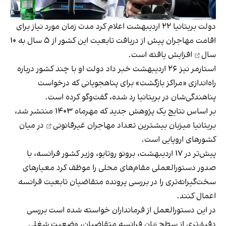
دولت بریتانیا ۲۲ اردیبهشت اعلام کرد مدت زمان مورد نیاز برای
اقامت مهاجران پیش از دریافت تابعیت این کشور از ۵ سال به
۱۰
سال
افزایش یافته است.
استارمر نیز ۲۶ اردیبهشت خبر داد دولت او با چند کشور درباره
راه‌اندازی «مراکز بازگشت» برای پناهجویانی که درخواست
پناهندگی‌شان در بریتانیا رد شده، گفت‌وگو کرده است.
بر اساس نتایج یک پژوهش جدید که مهرماه ۱۴۰۳ منتشر شد،
بریتانیا میزبان
بیشترین تعداد مهاجران غیرقانونی
در میان
کشورهای اروپایی است.
پیش‌تر در ۱۷ اردیبهشت، برونو روتایو، وزیر کشور فرانسه، با
صدور دستورالعملی مقام‌های محلی را موظف کرد معیارهای
سخت‌گیرانه‌تری را در بررسی پرونده متقاضیان تابعیت فرانسه
اعمال کنند.
در این دستورالعمل از فرمانداران خواسته شده است بررسی
دقیق‌تری از سطح زبان فرانسه متقاضیان، وضعیت شغلی