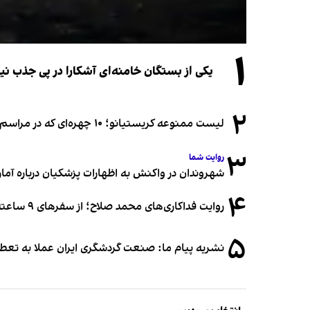
۱
یکی از بستگان خامنه‌ای آشکارا در پی جذب 
۲
لیست ممنوعه کریستیانو؛ ۱۰ چهره‌ای که در مراسم عروسی رونالدو و جورجینا جایی ندارند
۳
روایت شما
شهروندان در واکنش به اظهارات پزشکیان درباره آمار ج
۴
روایت فداکاری‌های محمد صلاح؛ از سفرهای ۹ ساعته تا خوابیدن زیر آسمان قاهره
۵
نشریه پیام ما: صنعت گردشگری ایران عملا به تع