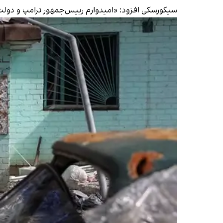
سیکورسکی افزود: «امیدوارم رییس‌جمهور ترامپ و دولت