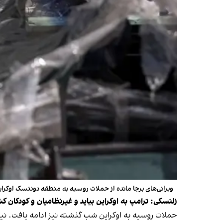
ویرانی‌های برجا مانده از حملات روسیه به منطقه دونتسک اوکراین، ۲۳ فرور
زلنسکی: ترامپ به اوکراین بیاید و غیرنظامیان و کودکان کش