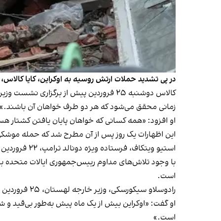
در پی تشدید حملات ارتش روسیه به اوکراین، کایا کالاس
کالاس دوشنبه ۲۵ فروردین پیش از برگزاری 
زمانی محقق می‌شود که هر دو طرف خواهان آن باشند.»
او افزود: «همه کسانی که خواهان پایان یافتن کشتار هست
این اظهارات یک روز پس از آن مطرح شد که حمله موشک
استیو ویتکاف‌، فرستاده ویژه دونالد ترامپ، ۲۲ فروردین در سفر به سن‌پترزبورگ، با ولادیمیر پوتین، رییس‌جمهوری روسیه،
با وجود تلاش‌های مداوم رییس‌جمهوری ایالات متحده بر
است.
رادوسلاو سیکورسکی، وزیر خارجه لهستان، ۲۵ فروردین در نشست وزیران خارجه اتحادیه اروپا، هشدار داد مسکو «حسن نیت» دولت آمریکا را «به تمسخر گرفته» است.
او گفت: «اوکراین بیش از یک ماه پیش به‌طور بی‌قید و
است.»