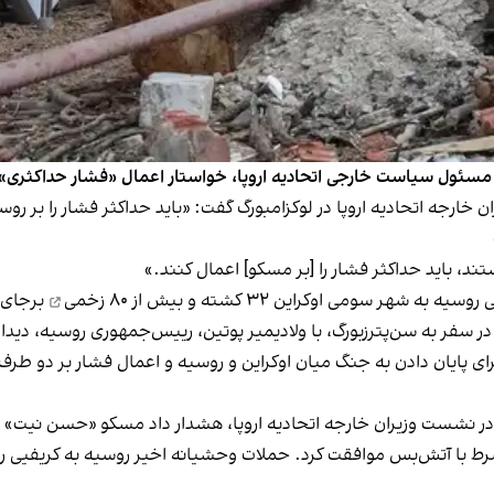
، مسئول سیاست خارجی اتحادیه اروپا، خواستار اعمال «فشار حداکثری» 
نشست وزیران خارجه اتحادیه اروپا در لوکزامبورگ گفت: «باید حداکثر فشار را ب
ند، باید حداکثر فشار را [بر مسکو] اعمال کنند.»
ی روسیه به شهر سومی اوکراین
۳۲ کشته و بیش از ۸۰ زخمی
برجای 
دیدار
ای پایان دادن به جنگ میان اوکراین و روسیه و اعمال فشار بر دو طر
 شرط با آتش‌بس موافقت کرد. حملات وحشیانه اخیر روسیه به کریفیی