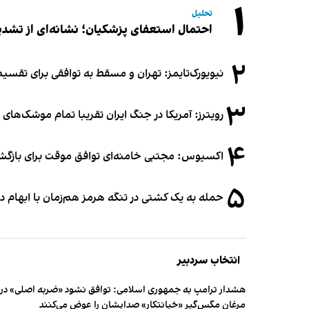
۱
تحلیل
احتمال استعفای پزشکیان؛ نشانه‌ای از تشد
۲
نیویورک‌تایمز: تهران و مسقط به توافقی برای تقسیم
۳
رویترز: آمریکا در جنگ ایران تقریبا تمام موشک‌های د
۴
اکسیوس: مجتبی خامنه‌ای توافق موقت برای بازگشای
۵
حمله به یک کشتی در تنگه هرمز هم‌زمان با ابهام در
انتخاب سردبیر
هشدار ترامپ به جمهوری اسلامی: توافق نشود «ضربه اصلی» در 
مرغان مگس‌گیر «خیانتکار» صدایشان را عوض می‌کنند