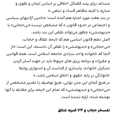
مساعد برای‏ رشد فضائل‏ اخلاقی‏ بر اساس‏ ایمان‏ و تقوی‏ و
مبارزه‏ با کلیه‏ مظاهر فساد و تباهی.‏»
در بند هفت مورد اشاره هم آمده است: «تامین‏ آزادیهای‏ سیاسی‏
و اجتماعی‏ در حدود قانون.‏» که مشخص نیست «بی‌حجابی» با
«بدپوششی» چطور می‌تواند نقض این بند باشد.
اصل دهم قانون اساسی هم که لایحه عفاف و حجاب،
«بی‌حجابی» و «بدپوششی» را نقض آن دانسته، این است: «از
آنجا که‏ خانواده‏ واحد بنیادی‏ جامعه‏ اسلامی‏ است‏، همه‏ قوانین‏
و مقررات‏ و برنامه‏ ریزی های‏ مربوط باید در جهت‏ آسان‏ کردن‏
تشکیل‏ خانواده‏، پاسداری‏ از قداست‏ آن‏ و استواری‏ روابط
خانوادگی‏ بر پایه‏ حقوق‏ و اخلاق‏ اسلامی‏ باشد.»
در هیچ کجای این متن نهایی، هیچ توصیف یا تعبیر مشخصی از
«بی‌حجابی» و «بدپوششی» که تمام این لایحه برای مقابله با آنها
نوشته شده، ارایه نشده است.
تمسخر حجاب و ۷۴ ضربه شلاق