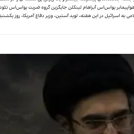
و هواپیمابر یواس‌اس آبراهام لینکلن جایگزین گروه ضربت یو‌اس‌اس تئو
می به اسرائیل در این هفته، لوید آستین، وزیر دفاع آمریکا، روز یکشنب