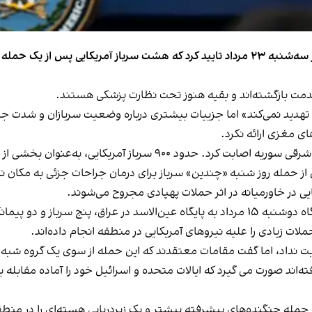
ژنرال پاتریک رایدر، سخنگوی وزارت دفاع ایالات متحده، روز سه‌شنبه ۲۳ مرداد تایید کرد که ه
خدمت بازگشته‌اند و بقیه هنوز تحت نظارت پزشکی هستند.
ا تهدید نمی‌کند» اما جزییات بیشتری درباره وضعیت سربازان و شدت جراح
ی مغزی ارائه نکرد.
ان بخشی از ائتلاف بین‌المللی علیه داعش در سوریه حضور دارند.
س از حمله روز شنبه «چندین» سرباز برای درمان جراحات جزئی به مکان 
یی در خاورمیانه در اثر حملات پهپادی مجروح می‌شوند.
و دو پیمانکار آمریکایی
لات زیادی را علیه نیروهای آمریکایی در منطقه انجام داده‌اند.
بت نداد، اما گفت مقامات معتقدند که این حمله از سوی یک گروه شب
ه‌اند صورت می گیرد که ایالات متحده و اسرائیل خود را آماده مقابله 
از جمله جنگنده‌های پیشرفته بیشتر و یک زیردریایی هسته‌ای را در من