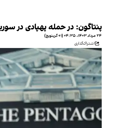
پنتاگون: در حمله پهپادی در سوریه ۸ سرباز آمریکایی مجروح ش
۲۴ مرداد ۱۴۰۳، ۰۴:۳۵ (‎+۱ گرینویچ)
اشتراک‌گذاری