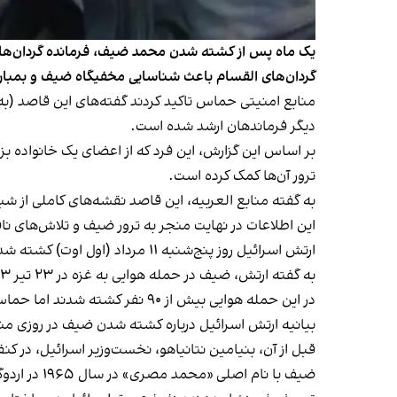
یک ماه پس از کشته شدن محمد ضیف، فرمانده گردان‌های
گردان‌های القسام باعث شناسایی مخفیگاه ضیف و بمبار
منابع امنیتی حماس تاکید کردند گفته‌های این قاصد (ب
دیگر فرماندهان ارشد شده است.
بر اساس این گزارش، این فرد که از اعضای یک خانواده ب
ترور آن‌ها کمک کرده است.
به گفته منابع العربیه، این قاصد نقشه‌های کاملی از شبک
این اطلاعات در نهایت منجر به ترور ضیف و تلاش‌های ن
ارتش اسرائیل روز پنج‌شنبه ۱۱ مرداد (اول اوت) کشته‌ شدن ضیف در حمله سه هفته قبل از آن به جنوب غزه را
به گفته ارتش، ضیف در حمله هوایی به غزه در ۲۳ تیر ۱۴۰۳ (۱۳ ژوییه ۲۰۲۴) کشته شد.
در این حمله هوایی بیش از ۹۰ نفر کشته شدند اما حماس وجود ضیف در میان آن‌ها را تکذیب کرد.
بیانیه ارتش اسرائیل درباره کشته شدن ضیف در روزی م
قبل از آن، بنیامین نتانیاهو، نخست‌وزیر اسرائیل، در کن
ضیف با نام اصلی «محمد مصری» در سال ۱۹۶۵
در اردو