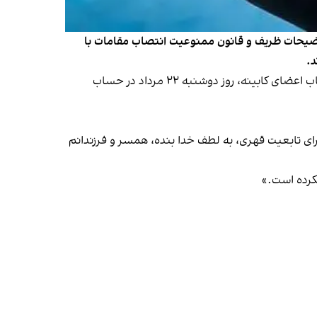
توضیحات ظریف و قانون ممنوعیت انتصاب مقامات با
د.
محمدجواد ظریف، وزیر امور خارجه دولت حسن روحانی و عنصر نزدیک به مسعود پزشکیان در جریان تبلیغات انتخابات و انتخاب اعضای کابینه، روز دوشنبه ۲۲ مرداد در حساب
خاک‌محور آمریکا برای تابعیت قهری، به لطف خدا بنده، همسر و فرزندانم
نکرده است.»