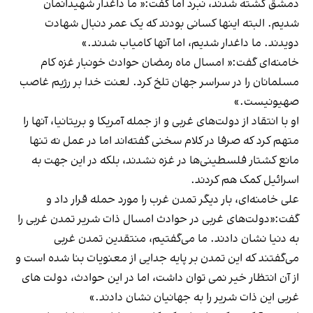
دمشق کشته شدند، نبرد اما گفت:« ما داغدار شهیدانمان
شدیم. البته اینها کسانی بودند که یک عمر دنبال شهادت
دویدند. ما داغدار شدیم، اما آنها کامیاب شدند.»
خامنه‌ای گفت:« امسال ماه رمضان حوادث خونبار غزه کام
مسلمانان را در سراسر جهان تلخ کرد. لعنت خدا بر رژیم غاصب
صهیونیست.»
او با انتقاد از دولت‌های غربی و از جمله آمریکا و بریتانیا، آنها را
متهم کرد که صرفا در کلام سخنی گفته‌اند اما در عمل نه تنها
مانع کشتار فلسطینی‌ها در غزه نشدند، بلکه در این جهت به
اسرائیل کمک هم کردند.
علی خامنه‌ای، بار دیگر تمدن غرب را مورد حمله قرار داد و
گفت:«دولت‌های غربی در حوادث امسال ذات شریر تمدن غربی را
به دنیا نشان دادند. ما می‌گفتیم، منتقدین تمدن غربی
می‌گفتند که این تمدن بر پایه جدایی از معنویات بنا شده است و
از آن انتظار خیر نمی توان داشت، اما در این حوادث، دولت های
غربی این ذات شریر را به جهانیان نشان دادند.»