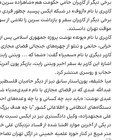
برخی دیگر از کاربران حامی حکومت هم «شاهزاده سرین» را
کاربری با نام «آزوف» در شبکه ایکس
پرسید
چطور فردی با
برخی دیگر از کاربران سفر و بازداشت سرین را تلاشی از
موقت تهران دانستند.
کاربری با نام «پونه»
نوشت
پروژه جمهوری اسلامی پس از ا
خزایی، حاتمی و تتلو از چهره‌های جنجالی فضای مجازی 
کاربر دیگری با نام «سمیرا»
گفت
: «شما که ... ویتنی رای
اشاره این کاربر به سفر اخیر ویتنی رایت، بازیگر پورن آم
حجاب و روسری منتشر کرد.
میا خلیفه، پورن‌استار سابق نیز از دیگر حامیان فلسطین
عبدالله عبدی که در فضای مجازی با نام «عبدی‌مدیا» 
عبدی نوشت: «باید دید چه کسانی و با چه وعده‌های احتم
دستگاه‌های انتظامی و اطلاعاتی کشور "با چه هدف بزرگ‌ت
علی مجتهدزاده، وکیل دادگستری نیز در ایکس نسبت ب
متر مربع در کنار حوزه علمیه خمینی در ازگل تهران
تصاحب