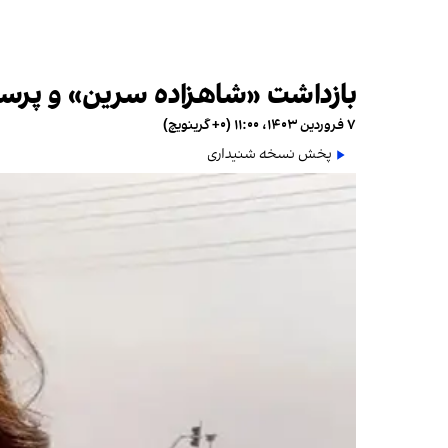
بازداشت «شاهزاده سرین» و پرسش ک
۷ فروردین ۱۴۰۳، ۱۱:۰۰ (‎+۰ گرینویچ)
پخش نسخه شنیداری