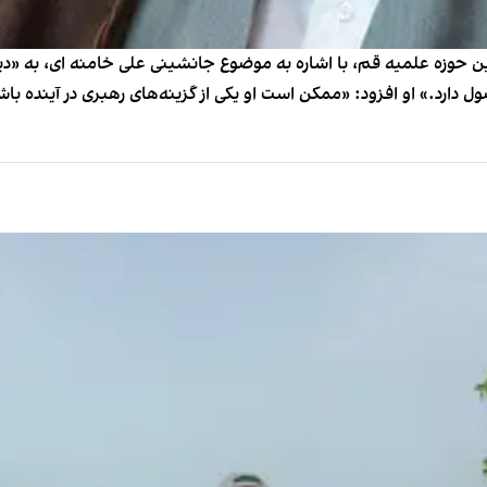
زه علمیه قم، با اشاره به موضوع جانشینی علی خامنه ای، به «دید
رد.» او افزود: «ممکن است او یکی از گزینه‌های رهبری در آینده باش