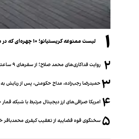
۱
لیست ممنوعه کریستیانو؛ ۱۰ چهره‌ای که در مراسم عروسی رونالدو و جورجینا جایی ندارند
۲
روایت فداکاری‌های محمد صلاح؛ از سفرهای ۹ ساعته تا خوابیدن زیر آسمان قاهره
۳
حمیدرضا رجب‌زاده، مداح حکومتی، پس از ربایش به
۴
آمریکا صرافی‌های ارز دیجیتال مرتبط با شبکه قمار 
۵
سخنگوی قوه قضاییه از تعقیب کیفری محمدباقر خرازی،