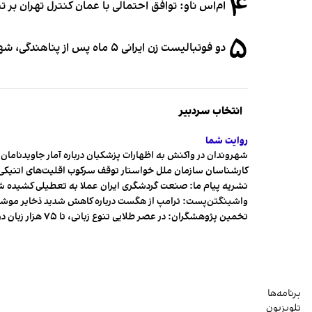
۴
ام‌اس ناو: توافق احتمالی با عمان کنترل تهران بر ت
۵
دو فوتبالیست زن ایرانی ۵ ماه پس از پناهندگی، شهروند استرالیا شدند
انتخاب سردبیر
روایت شما
شهروندان در واکنش به اظهارات پزشکیان درباره آمار جاویدنامان، ا
کارشناسان سازمان ملل خواستار توقف سرکوب اقلیت‌های اتنیکی 
نشریه پیام ما: صنعت گردشگری ایران عملا به تعطیلی کشیده 
واشینگتن‌پست: ترامپ از هگست درباره کاهش شدید ذخایر مو
تخمین پژوهشگران: در عصر طلایی تنوع زبانی، تا ۷۵ هزار زبان در جهان وجود داشت
برنامه‌ها
تلویزیون