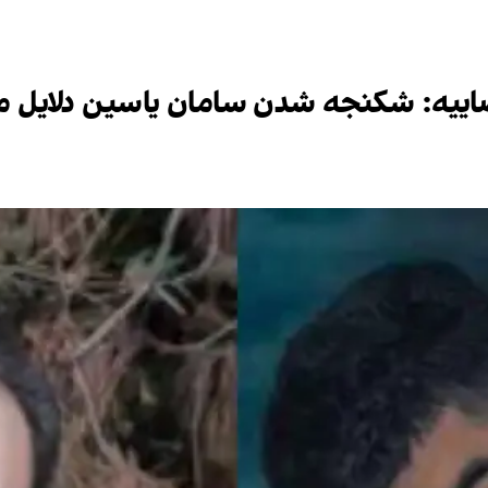
اییه: شکنجه شدن سامان یاسین دلایل م