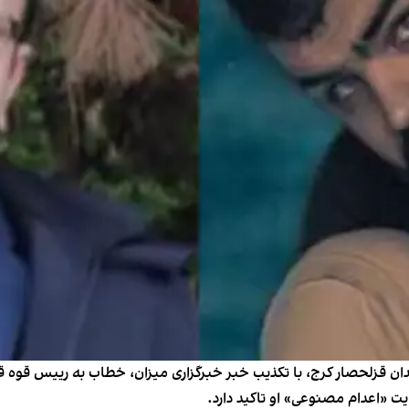
زندان قزلحصار کرج، با تکذیب خبر خبرگزاری میزان، خطاب به رییس قوه
ت «اعدام مصنوعی» او تاکید دارد.