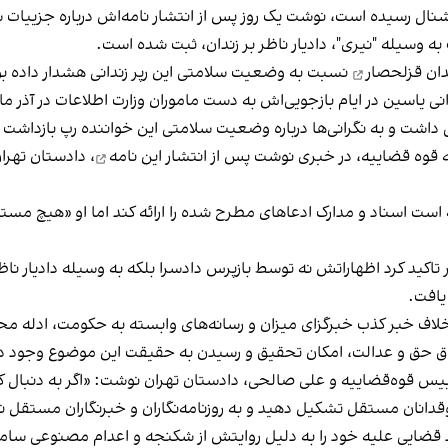
نترنشنال رسیده است، نوشت یک روز پس از انتشار نامه‌اش درباره جزی
وسیله "نیری"، دادیار ناظر بر زندان، ثبت شده است.
ندان قزلحصار
نسبت به وضعیت سلامتی این رپر زندانی هشدار داده بو
بازجویی‌اش به دست ماموران وزارت اطلاعات در آذر ماه ۱۴۰۱، از زبان خود او نقل شده اس
ی داشت و به نگرانی‌ها درباره وضعیت سلامتی این خواننده رپ بازدا
 به قوه قضاییه، در خبری نوشت پس از
انتشار این نامه
، دادستان تهرا
است اسناد و مدارک ادعا‌های مطرح شده را ارائه کند اما او «هیچ مس
ر تاکید کرد اظهاراتش نه توسط بازپرس دادسرا بلکه به وسیله دادیار ناظ
یافت.
ر خلاف خبر کذب خبرگزای میزان و رسانه‌های وابسته به حکومت، ادله
ق حق و عدالت، امکان تحقیق و رسیدن به حقیقت این موضوع وجود دا
س‌ قوه‌قضاییه و علی صالحی، دادستان تهران نوشت: «اگر به دنبال
انان مستقل تشکیل دهید و به روزنامه‌نگاران و خبرنگاران مستقل نیز
 قضایی علیه خود را به دلیل روایتش از شکنجه و اعدام مصنوعی سامان