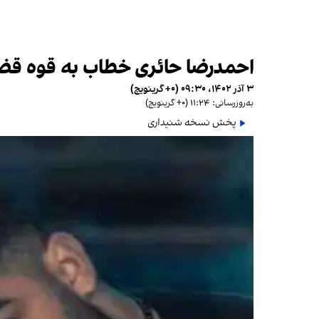
احمدرضا حائری خطاب به قوه قض
۳ آذر ۱۴۰۲، ۰۹:۳۰ (‎+۰ گرینویچ)
به‌روزرسانی: ۱۱:۲۴ (‎+۰ گرینویچ)
پخش نسخه شنیداری