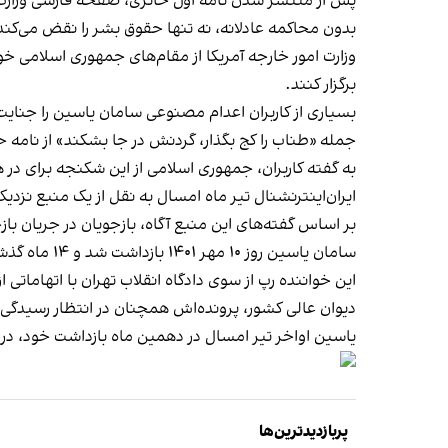
پس از منتشر شدن نامه اول حائری، صفحه فارسی وزارت 
بدون محاکمه عادلانه، نه تنها حقوق بشر را نقض می‌کند 
وزارت امور خارجه آمریکا از مقام‌های جمهوری اسلامی 
برگزار کنند.
بسیاری از کاربران اعدام مصنوعی سامان یاسین را جنای
جمله «طناب را کج بگذار، گردنش در جا بشکند» از نامه 
به گفته کاربران، جمهوری اسلامی از این شکنجه برای 
ایران‌اینترنشنال تیر ماه امسال به نقل از
یک منبع نزدیک
بر اساس گفته‌های این منبع آگاه، بازجویان در جریان بازج
سامان یاسین روز ۱۰ مهر ۱۴۰۱ بازداشت شد و ۱۴ ماه گذشته را در زندان‌های تهران بزرگ، اوین، رجایی شهر و قزلحصار، در بلاتکلیفی پشت سر گذاشته است.
این خواننده رپ از سوی دادگاه انقلاب تهران با اتهاماتی
دیوان عالی کشور، پرونده‌اش همچنان در انتظار رسیدگ
یاسین اواخر تیر امسال در دهمین ماه بازداشت خود، در ی
پربازدیدترین‌ها