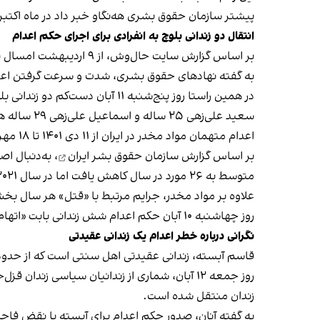
پیشتر سازمان حقوق بشری هه‌نگاو خبر داد در ماه اکتبر برابر با ۹ مهر تا ۹ آبان، حکم اعدام ۷۸ تن در ایران اجرا شد که 
انتقال دو زندانی بلوچ به انفرادی برای اجرای حکم اعدام
بر اساس گزارش سایت حال‌وش، از ۹ اردیبهشت امسال تا ۱۱ آبان، دست‌کم ۱۰۸ زندانی بلوچ اعدام شده‌اند که بخش بزرگی از آمار اعدام‌ها در ایران را تشکیل می‌دهند.
به گفته نهادهای حقوق بشری، شدت و سرعت گرفتن اعدام 
در همین راستا روز پنج‌شنبه ۱۱ آبان دست‌کم دو زندانی بلوچ که با یکدیگر برادرند برای اجرای حکم اعدام به سلول انفرادی زندان مرکزی زاهدان منتقل شدند.
سعید علی‌‌زهی ۲۵ ساله و اسماعیل علی‌زهی ۲۹ ساله هر دو بابت اتهام‌های مرتبط با مواد مخدر به اعدام محکوم شده‌اند.
اعدام متهمان مواد مخدر در ایران از ۱۱ دی ۱۴۰۱ تا ۱۸ مهر امسال سیری صعودی داشته و نسبت به مدت مشابه سال گذشته حدود دو برابر شده است.
بر اساس گزارش
سازمان حقوق بشر ایران
متوسط به ۲۶ مورد در سال کاهش یافت اما در سال ۲۰۲۱ این روند در عمل معکوس شد و افزایش آن ادامه پیدا کرد.
علاوه بر مواد مخدر، جرایم مرتبط با «قتل» هر سال بخش
روز چهاشنبه ١٠ آبان حکم اعدام شش زندانی بابت «اتهام‌های مرتبط با جرایم مواد مخدر»، «قتل عمد» و «تجاوز» در زندان‌های قزل‌حصار کرج و یاسوج اجرا شد.
نگرانی درباره خطر اعدام یک زندانی عقیدتی
قاسم آبسته، زندانی عقیدتی اهل سنتی است که از حدود ۱۴ سال پیش تاکنون زیر حکم اعدام در حبس اس
روز جمعه ۱۲ آبان، شماری از زندانیان سیاسی زند
زندان منتقل شده است.
به گفته آنان، صدور حکم اعدام برای آبسته با نقض فا