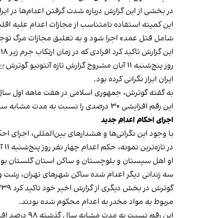
در بخشی از این گزارش درباره شدت گرفتن اعدام‌ها در ایر
این کمیته استفاده نامتناسب از مجازات اعدام علیه اقل
شامل قتل عمد» اجرا شود و به تعلیق مجازات مرگ توجه
این گزارش تاکید کرد افرادی که در زمان ارتکاب جرم زیر ۱۸ سال بوده‌اند نباید تحت هیچ شرایطی مشمول مجازات اعدام شوند.
روز پنج‌شنبه ۱۱ آبان مشروح
گزارش تازه آنتونیو گوترش
ایران ابراز نگرانی کرده بود.
به گفته گوترش، جمهوری اسلامی در هفت ماهه اول سال جاری میلادی دست‌کم 
این رقم افزایشی ۳۰ درصدی را نسبت به مدت مشابه سال ۲۰۲۲ میلادی نشان می‌دهد.
اجرای احکام اعدام جدید
با وجود این نگرانی‌ها و هشدارهای بین‌المللی، اجرای احکا
در تازه‌ترین نمونه، حکم اعدام چهار نفر روز پنج‌شنبه ۱۱ آبان در زندان اصفهان اجرا شد که تنها هویت و اتهام یک نفر از آنان به نام ابراهیم نارویی ۴۲ ساله مشخص شده است.
او اهل سیستان و بلوچستان و ساکن استان گلستان بود و پس از بازداشت در سال ۱۳۹۸ بابت اتها
سه زندانی دیگر اعدام شده ساکن شهرهای تهران، رشت و
مربوط به مواد مخدر به اعدام محکوم شده بودند.
این رقم نسبت به مدت مشابه سال گذشته ۹۸ درصد افزایش داشته است.