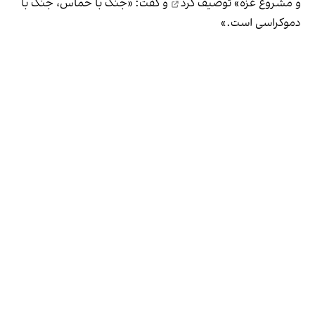
و مشروع غزه» توصیف کرد
و گفت: «جنگ با حماس، جنگ با
دموکراسی است.»