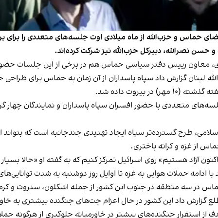
عضای حماس و حزب‌الله از ماه میلادی اوت جلسه‌های متعددی را برای برنا
و حسن نصرالله، دبیرکل حزب‌الله نیز شرکت کرده‌اند.
وری، معاون رییس دفتر سیاسی حماس هم در برخی از این جلسات حضور 
له لبنان گزارش داد سپاه پاسداران از آن زمان به حماس برای طراحی حم
 بیروت داده شد.
جلسه‌های متعددی با حضور افسران سپاه پاسداران و نمایندگان چهار 
امی، طرح گسترده‌تر سپاه ایجاد تهدیدی چندجانبه است که بتواند اسر
اس از غزه و کرانه باختری.
ون آزاد هستیم» روی اسرائیل تمرکز کنیم که به گفته او «حالا بسیار
 با ادامه حملات هوایی به غزه تا اوایل روز دوشنبه به شدت توانایی‌ه
اس در سه منطقه در جنوب این کشور از جمله اشکلون، سدروت و کرمیا
مطلع گزارش داد این کشور در حال اعزام جت‌های جنگنده بیشتری به خا
 از استقرار جنگنده‌های بیشتر در خاورمیانه جلوگیری از هرگونه حملا