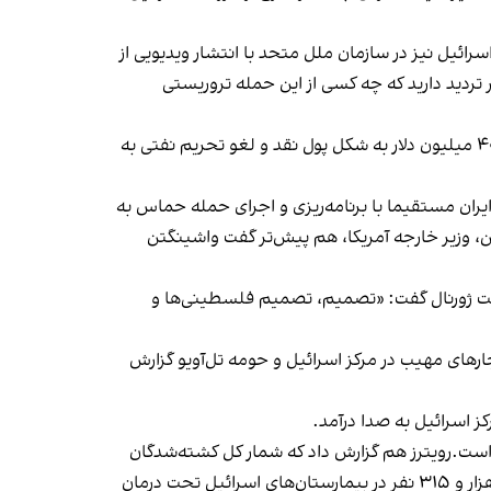
رائیل نیز در سازمان ملل متحد با انتشار ویدیویی از
ردید دارید که چه کسی از این حمله تروریستی
در همین حین، تد کروز، سناتور جمهوری‌خواه آمریکا، در واکنش به گزارش وال‌استریت ژورنال، در توییتی نوشت: «بایدن بیش از ۴۰ میلیون دلار به شکل پول نقد و لغو تحریم نفتی به
یران مستقیما با برنامه‌ریزی و اجرای حمله حماس به
کن، وزیر خارجه آمریکا، هم پیش‌تر گفت واشینگتن
ریت ژورنال گفت: «تصمیم، تصمیم فلسطینی‌ها و
نیده شدن صدای انفجارهای مهیب در مرکز اسرائیل و حومه تل‌آویو گزارش
ز اسرائیل به صدا درآمد.
ان در جریان حملات شبه‌نظامیان حماس در این کشور به ۷۰۰ نفر افزایش یافته است.رویترز هم گزارش داد که شمار کل کشته‌شدگان
درگیری نظامی از هزار و ۱۰۰ نفر عبور کرده است. وزارت بهداشت اسرائیل اعلام کرد از زمان آغاز حمله حماس تاکنون دست‌کم دو هزار و ۳۱۵ نفر در بیمارستان‌های اسرائیل تحت درمان