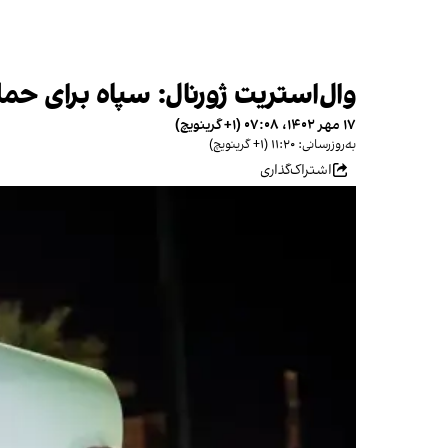
وال‌استریت‌ ژورنال: سپاه برای ح
۱۷ مهر ۱۴۰۲، ۰۷:۰۸ (‎+۱ گرینویچ)
به‌روزرسانی: ۱۱:۲۰ (‎+۱ گرینویچ)
اشتراک‌گذاری