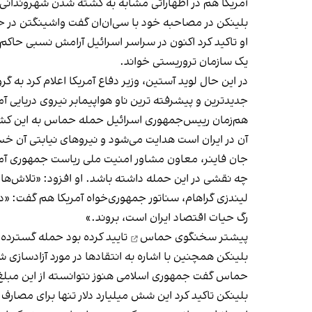
آمریکا هم در اظهاراتی مشابه به کشته شدن شهروندانی از
بلینکن در مصاحبه خود با سی‌ان‌ان گفت واشینگتن در حا
او تاکید کرد اکنون در سراسر اسرائیل آرامش نسبی حاکم 
یک سازمان تروریستی خواند.
در این حال لوید آستین، وزیر دفاع آمریکا اعلام کرد به
جدیدترین و پیشرفته ترین ناو هواپیمابر نیروی دریایی ا
هم‌زمان رییس‌جمهوری اسرائیل حمله حماس به این کشور 
آن در ایران است هدایت می‌شود و نیروهای نیابتی آن خس
جان فاینر، معاون مشاور امنیت ملی ریاست جمهوری آ
چه نقشی در این حمله داشته باشد. او افزود: «تلاش‌ها ب
لیندزی گراهام، سناتور جمهوری‌خواه آمریکا هم گفت: «در 
رگ حیات اقتصاد ایران است، بروند.»
پیشتر
سخنگوی حماس
تایید کرده بود حمله‌ گسترده
بلینکن همچنین با اشاره به انتقادها در مورد آزادسازی
حماس گفت جمهوری اسلامی هنوز نتوانسته از این مبلغ 
بلینکن تاکید کرد این شش میلیارد دلار تنها برای مصار