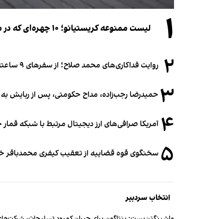
۱
لیست ممنوعه کریستیانو؛ ۱۰ چهره‌ای که در مراسم عروسی رونالدو و جورجینا جایی ندارند
۲
روایت فداکاری‌های محمد صلاح؛ از سفرهای ۹ ساعته تا خوابیدن زیر آسمان قاهره
۳
حمیدرضا رجب‌زاده، مداح حکومتی، پس از ربایش به
۴
آمریکا صرافی‌های ارز دیجیتال مرتبط با شبکه قمار 
۵
سخنگوی قوه قضاییه از تعقیب کیفری محمدباقر خرازی،
انتخاب سردبیر
واشینگتن‌پست: پنتاگون برای جبران کمبود تسلیحات، شرکت‌های