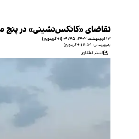
تقاضای «کانکس‌نشینی» در پنج ماه دو برابر شد؛ افزایش ۰
۱۳ اردیبهشت ۱۴۰۲، ۰۹:۴۵ (‎+۱ گرینویچ)
به‌روزرسانی: ۱۱:۵۹ (‎+۱ گرینویچ)
اشتراک‌گذاری