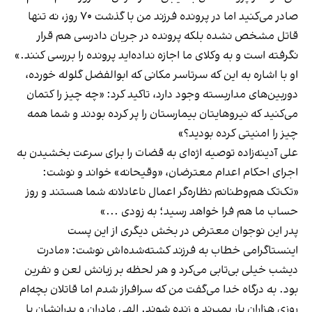
صادر می‌کنید اما در پرونده فرزند من با گذشت ۷۰ روز، نه‌ تنها
قاتل مشخص نشده بلکه پرونده در جریان دادرسی هم قرار
نگرفته است و به وکلای ما اجازه نداده‌اید پرونده را بررسی کنند.»
او با اشاره به این که سرتاسر مکانی که ابوالفضل گلوله خورده،
دوربین‌های مداربسته وجود دارد، تاکید کرد: «چه چیز را کتمان
می‌کنید که نیروهایتان بیمارستان را پر کرده بودند و شما همه
چیز را امنیتی کرده بودید؟»
علی آدینه‌زاده توصیه اژه‌ای به قضات را برای سرعت بخشیدن به
اجرای احکام اعدام معترضان، «وقیحانه» خواند و نوشت:
«تک‌تک هم‌وطنانم نظاره‌گر اعمال ناعادلانه شما هستند و روز
حساب ما هم فرا خواهد رسید؛ به‌ زودی ...»
پدر این نوجوان معترض در بخش دیگری از این پست
اینستاگرامی خطاب به فرزند کشته‌شده‌اش نوشت: «مادرت
دیشب خیلی بی‌تابی می‌کرد و هر لحظه بر زبانش لعن و نفرین
بود. به درگاه خدا می‌گفت من که سرافراز شدم اما قاتلان بچه‌ام
روزی هزاران بار بمیرند و زنده شوند. الهی مادران و پدرانشان با